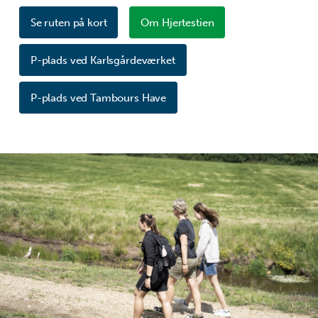
Se ruten på kort
Om Hjertestien
P-plads ved Karlsgårdeværket
P-plads ved Tambours Have