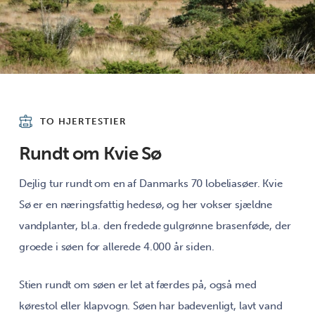
TO HJERTESTIER
Rundt om Kvie Sø
Dejlig tur rundt om en af Danmarks 70 lobeliasøer. Kvie
Sø er en næringsfattig hedesø, og her vokser sjældne
vandplanter, bl.a. den fredede gulgrønne brasenføde, der
groede i søen for allerede 4.000 år siden.
Stien rundt om søen er let at færdes på, også med
kørestol eller klapvogn. Søen har badevenligt, lavt vand