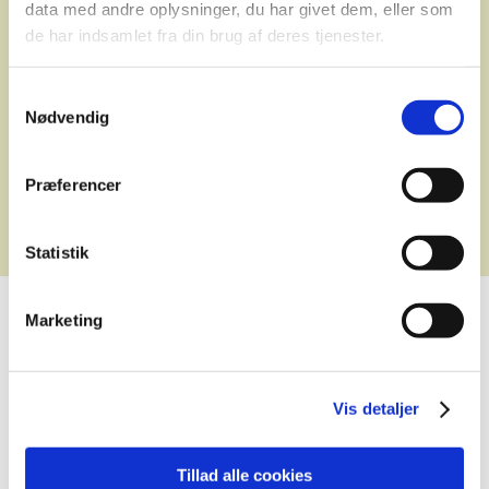
data med andre oplysninger, du har givet dem, eller som
de har indsamlet fra din brug af deres tjenester.
Samtykkevalg
Nødvendig
Præferencer
Statistik
Marketing
SMUKT NATURGENOPRETTET HEDEAREAL
Rundt om Haltrup Hede
Vis detaljer
Haltrup Hede er et åbent hedeareal, på i alt 60 hektar
Tillad alle cookies
beliggende lidt syd for Ansager. Her ses spredte