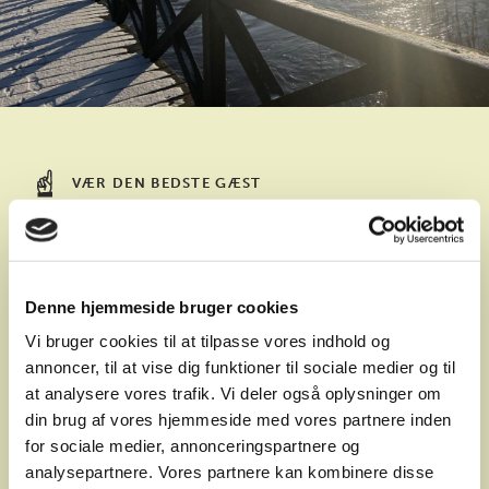
VÆR DEN BEDSTE GÆST
No shit, Sherlock
Toiletpapir hører ikke til i naturen. Behøver vi
Denne hjemmeside bruger cookies
sige mere?
Vi bruger cookies til at tilpasse vores indhold og
annoncer, til at vise dig funktioner til sociale medier og til
at analysere vores trafik. Vi deler også oplysninger om
Vær den bedste gæst
din brug af vores hjemmeside med vores partnere inden
for sociale medier, annonceringspartnere og
analysepartnere. Vores partnere kan kombinere disse