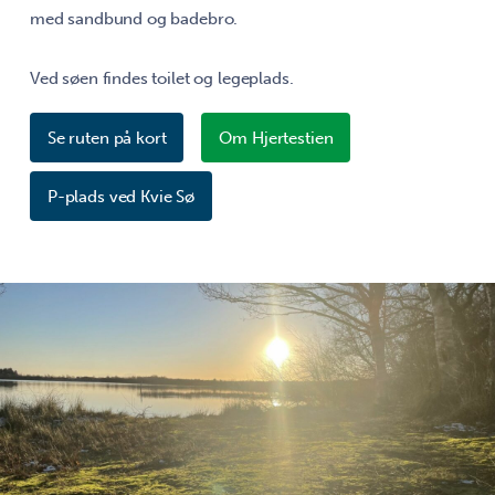
med sandbund og badebro.
Ved søen findes toilet og legeplads.
Se ruten på kort
Om Hjertestien
P-plads ved Kvie Sø