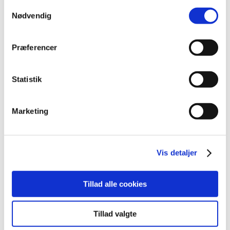
Samtykkevalg
Nødvendig
Praktisk information
Om sommeren er der højsæson for aborre, skalle om
Præferencer
brasen. Du kan også fange gedde om sommeren, men de
er større og tungere om vinteren.
Statistik
Der er fredning på søen om vinteren. Fiskesæson er fra
1.
Marketing
maj – 14. marts
Du skal bruge 3 ting for at fiske i Karlsgårde Sø:
Vis detaljer
Statens fisketegn.
(Unge u. 18 år og pensionister undtaget)
Tillad alle cookies
Fiskekort fra den lokale sportsfiskerforening
.
(Børn u. 15 år undtaget, hvis de følges med en voksen, som har gyldig
Tillad valgte
hjemmel)