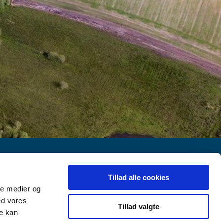
Tillad alle cookies
Fra Holme Å til Karlsgårde
ale medier og
Bytoften 2
ed vores
Tillad valgte
re kan
6800 Varde