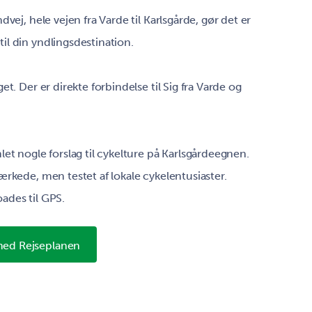
dvej, hele vejen fra Varde til Karlsgårde, gør det er
l din yndlingsdestination.
et. Der er direkte forbindelse til Sig fra Varde og
et nogle forslag til cykelture på Karlsgårdeegnen.
ærkede, men testet af lokale cykelentusiaster.
ades til GPS.
med Rejseplanen