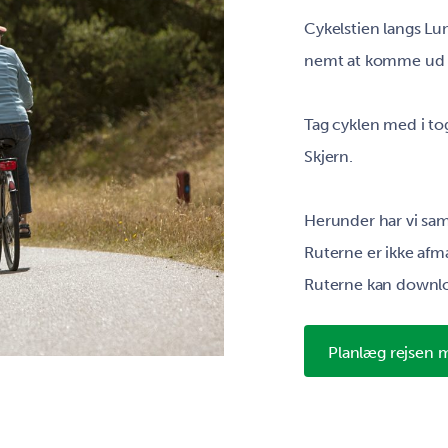
Cykelstien langs Lun
nemt at komme ud ti
Tag cyklen med i tog
Skjern.
Herunder har vi saml
Ruterne er ikke afm
Ruterne kan downlo
Planlæg rejsen 