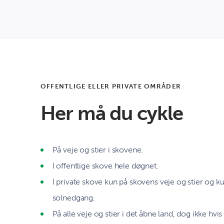
OFFENTLIGE ELLER PRIVATE OMRÅDER
Her må du cykle
På veje og stier i skovene.
I offentlige skove hele døgnet.
I private skove kun på skovens veje og stier og kun
solnedgang.
På alle veje og stier i det åbne land, dog ikke hvis