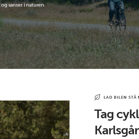
og sanser i naturen.
LAD BILEN STÅ 
Tag cykl
Karlsgå